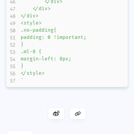
        </div>

    </div>

</div>

<style>

.no-padding{

padding: 0 !important;

}

.ml-8 {

margin-left: 8px;

}

`