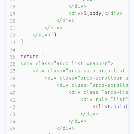
                </div>

                <div>
${
body
}
</div>

            </div>

        </div>

    </div>
`
)
}
return
`
<div class="arco-list-wrapper">

    <div class="arco-spin arco-list-sp
        <div class="arco-scrollbar arc
            <div class="arco-scrollbar
                <div class="arco-list-
                    <div role="list" c
${
list
.
join
(
'
                    </div>

                </div>

            </div>
