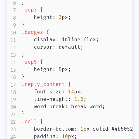
}
.sep3
{
height
:
3
px
;
}
.badges
{
display
:
 inline-flex
;
cursor
:
 default
;
}
.sep5
{
height
:
5
px
;
}
.reply_content
{
font-size
:
14
px
;
line-height
:
1.6
;
word-break
:
 break-word
;
}
.cell
{
border-bottom
:
1
px
 solid 
#4b5052
;
padding
:
10
px
;