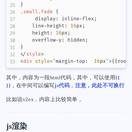
}
.small
.fade
{
display
:
 inline-flex
;
line-height
:
16
px
;
height
:
16
px
;
overflow-y
:
 hidden
;
}
</
style
>
<
div
style
=
"
margin-top
:
16
px
"
>
{{root
其中，内容为一段html代码，其中，可以使用
{{
}}
，在中间可以编写
js代码
，
注意，此处不可换行
比如说v2ex，内容上比较简单，
js渲染