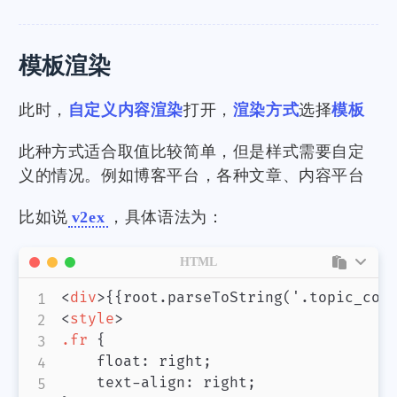
模板渲染
此时，
自定义内容渲染
打开，
渲染方式
选择
模板
此种方式适合取值比较简单，但是样式需要自定
义的情况。例如博客平台，各种文章、内容平台
比如说
v2ex
，具体语法为：
HTML
<
div
>
{{root.parseToString('.topic_con
<
style
>
.fr
{
float
:
 right
;
text-align
:
 right
;