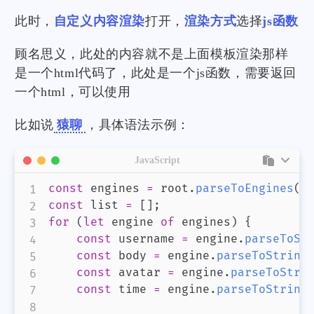
此时，
自定义内容渲染
打开，
渲染方式
选择
js函数
顾名思义，此处的内容就不是上面模板渲染那样
是一个html代码了，此处是一个js函数，需要返回
一个html，可以使用
比如说
猿聊
，具体语法示例：
JavaScript
const
 engines 
=
 root
.
parseToEngines
(
'
const
 list 
=
[
]
;
for
(
let
 engine 
of
 engines
)
{
const
 username 
=
 engine
.
parseToSt
const
 body 
=
 engine
.
parseToString
const
 avatar 
=
 engine
.
parseToStri
const
 time 
=
 engine
.
parseToString