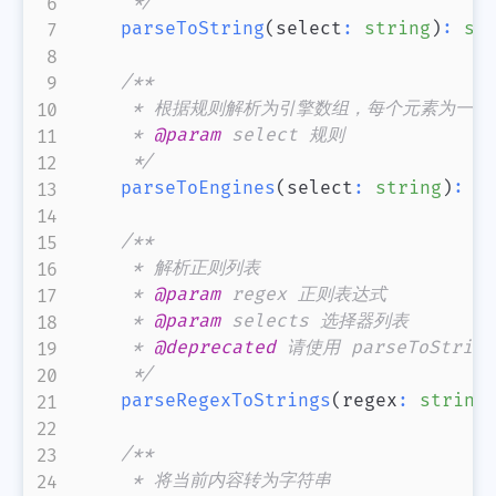
     */
parseToString
(
select
:
string
)
:
st
/**

     * 根据规则解析为引擎数组，每个元素为一个
     * 
@param
select
 规则

     */
parseToEngines
(
select
:
string
)
:
A
/**

     * 解析正则列表

     * 
@param
regex
 正则表达式

     * 
@param
selects
 选择器列表

     * 
@deprecated
 请使用 parseToString

     */
parseRegexToStrings
(
regex
:
string
/**

     * 将当前内容转为字符串
