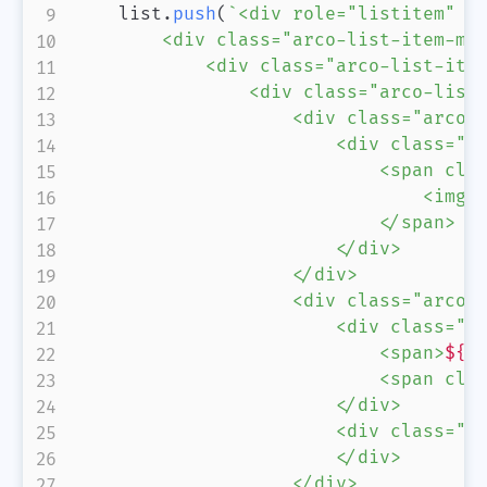
    list
.
push
(
`
<div role="listitem" cl
        <div class="arco-list-item-mai
            <div class="arco-list-item
                <div class="arco-list-
                    <div class="arco-l
                        <div class="ar
                            <span clas
                                <img 
                            </span>

                        </div>

                    </div>

                    <div class="arco-l
                        <div class="ar
                            <span>
${
u
                            <span cla
                        </div>

                        <div class="ar
                        </div>

                    </div>
