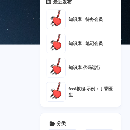
最近发布
知识库 - 待办会员
知识库 - 笔记会员
知识库-代码运行
1
1
0
1
0
树莓派
美团技术博客
转载
Halo
feed教程-示例：丁香医
生
十月 2024
九月 2024
4
1
篇
篇
分类