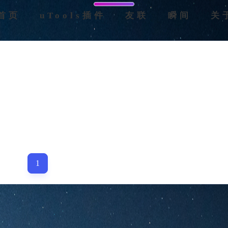
首页
uTools插件
友联
瞬间
关
1