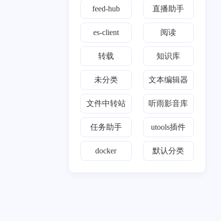
feed-hub
直播助手
六月 2024
四月 2024
4
2
篇
篇
es-client
阅读
一月 2024
十二月 2023
转载
知识库
2
2
篇
篇
未分类
文本编辑器
九月 2023
八月 2023
8
3
文件中转站
听雨影音库
篇
篇
任务助手
utools插件
十二月 2021
1
篇
docker
默认分类