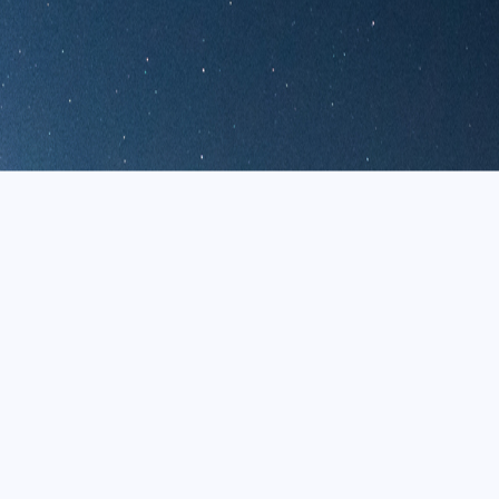
标签
寻找感兴趣的领域
6
3
2
知识库
更新日志
版本更新
docker
1
3
es-client
教程
五月 2025
二月 2025
2
1
篇
篇