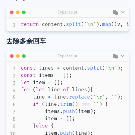
TypeScript
return
 content
.
split
(
'\n'
)
.
map
(
(
v
,
 i
)
去除多余回车
TypeScript
const
 lines 
=
 content
.
split
(
"\n"
)
;
const
 items 
=
[
]
;
let
 item 
=
[
]
;
for
(
let
 line 
of
 lines
)
{
    line 
=
 line
.
replace
(
'\r'
,
''
)
;
if
(
line
.
trim
(
)
===
''
)
{
        items
.
push
(
item
)
;
        item 
=
[
]
;
}
else
{
        item
.
push
(
line
)
;