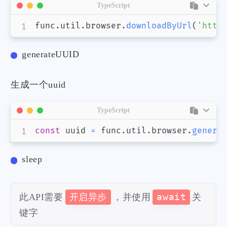
TypeScript
func
.
util
.
browser
.
downloadByUrl
(
'http
generateUUID
生成一个uuid
TypeScript
const
 uuid 
=
 func
.
util
.
browser
.
genera
sleep
此API需要
开启异步
，并使用
await
关
键字