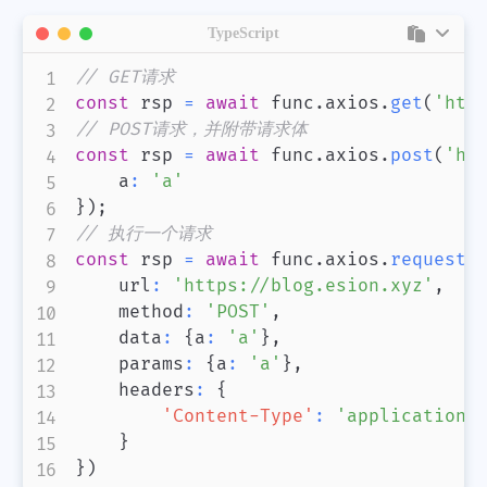
TypeScript
// GET请求
const
 rsp 
=
await
 func
.
axios
.
get
(
'htt
// POST请求，并附带请求体
const
 rsp 
=
await
 func
.
axios
.
post
(
'ht
    a
:
'a'
}
)
;
// 执行一个请求
const
 rsp 
=
await
 func
.
axios
.
request
(
    url
:
'https://blog.esion.xyz'
,
    method
:
'POST'
,
    data
:
{
a
:
'a'
}
,
    params
:
{
a
:
'a'
}
,
    headers
:
{
'Content-Type'
:
'application/
}
}
)