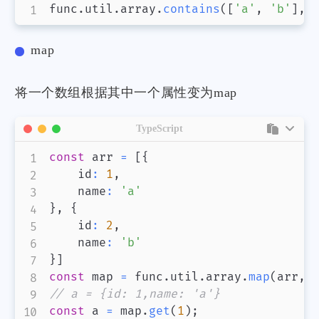
func
.
util
.
array
.
contains
(
[
'a'
,
'b'
]
,
map
将一个数组根据其中一个属性变为map
TypeScript
const
 arr 
=
[
{
    id
:
1
,
    name
:
'a'
}
,
{
    id
:
2
,
    name
:
'b'
}
]
const
 map 
=
 func
.
util
.
array
.
map
(
arr
,
// a = {id: 1,name: 'a'}
const
 a 
=
 map
.
get
(
1
)
;