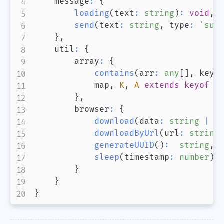
    message
:
{
loading
(
text
:
string
)
:
void
,
send
(
text
:
string
,
 type
:
'suc
}
,
    util
:
{
        array
:
{
contains
(
arr
:
any
[
]
,
 keyw
            map
,
K
,
A
extends
keyof
T
}
,
        browser
:
{
download
(
data
:
string
|
 A
downloadByUrl
(
url
:
string
generateUUID
(
)
:
string
,
sleep
(
timestamp
:
number
)
:
}
}
}