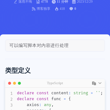
落雨不悔
4778
11 分钟
2023/12/29
博客独享
418
0
可以编写脚本对内容进行处理
类型定义
TypeScript
declare
const
 content
:
string
=
''
;
declare
const
 func 
=
{
    axios
:
any
,